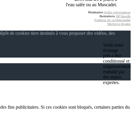
l'eau salée ou au Muscadet.
Réalisation
Agiléo Informatique
Illustrations
JM Navello
Politique de confidentialité
Mentions légales
épôt de cookies tiers destinés à vous proposer des vidéos, des
Voilà notre
fromage
prêt à être
conditionné et
soigneusement
emballé par
des mains
expertes.
es fins publicitaires. Si ces cookies sont bloqués, certaines parties du