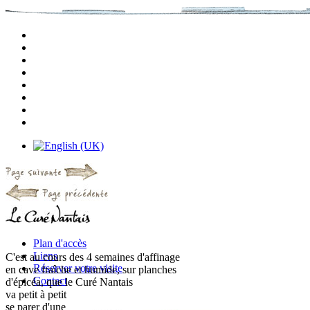
Plan d'accès
Liens
C'est au cours des 4 semaines d'affinage
Réserver votre visite
en cave fraîche et humide, sur planches
Contact
d'épicéa, que le Curé Nantais
va petit à petit
se parer d'une