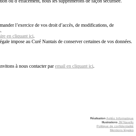
cation ou d’effacement, nous les supprimerons de façon sécurisée.
mander l’exercice de vos droit d’accès, de modifications, de
.
ire en cliquant ici
.
e légale impose au Curé Nantais de conserver certaines de vos données.
invitons à nous contacter par
email en cliquant ici
.
Réalisation
Agiléo Informatique
Illustrations
JM Navello
Politique de confidentialité
Mentions légales