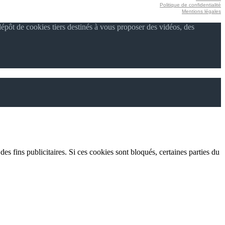
Politique de confidentialité
Mentions légales
épôt de cookies tiers destinés à vous proposer des vidéos, des
es fins publicitaires. Si ces cookies sont bloqués, certaines parties du