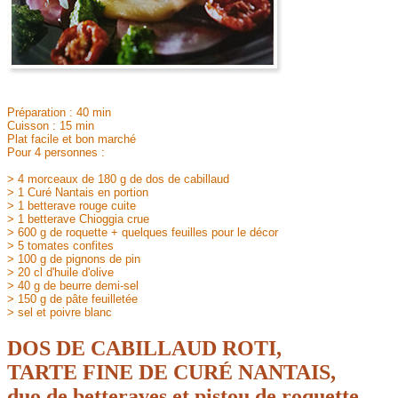
Préparation : 40 min
Cuisson : 15 min
Plat facile et bon marché
Pour 4 personnes :
> 4 morceaux de 180 g de dos de cabillaud
> 1 Curé Nantais en portion
> 1 betterave rouge cuite
> 1 betterave Chioggia crue
> 600 g de roquette + quelques feuilles pour le décor
> 5 tomates confites
> 100 g de pignons de pin
> 20 cl d'huile d'olive
> 40 g de beurre demi-sel
> 150 g de pâte feuilletée
> sel et poivre blanc
DOS DE CABILLAUD ROTI,
TARTE FINE DE CURÉ NANTAIS,
duo de betteraves et pistou de roquette