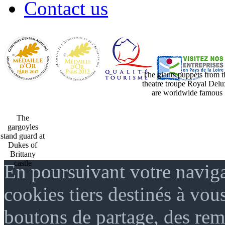
Contact us
The giants puppets from t
theatre troupe Royal Delu
are worldwide famous
The
gargoyles
stand guard at
Dukes of
Brittany
castle
En poursuivant votre naviga
cookies tiers destinés à vou
boutons de partage, des re