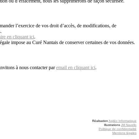
cation ou d’effacement, nous les supprimerons de façon sécurisée.
mander l’exercice de vos droit d’accès, de modifications, de
.
ire en cliquant ici
.
e légale impose au Curé Nantais de conserver certaines de vos données.
invitons à nous contacter par
email en cliquant ici
.
Réalisation
Agiléo Informatique
Illustrations
JM Navello
Politique de confidentialité
Mentions légales