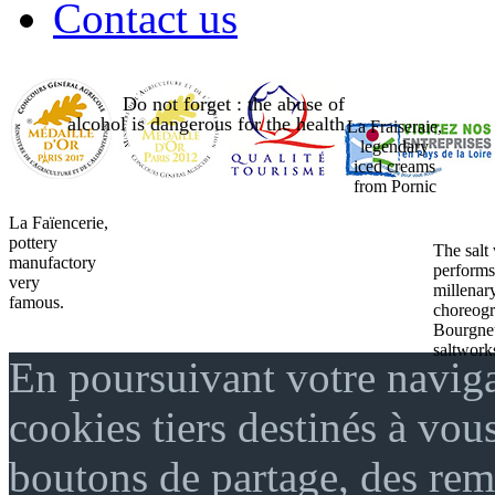
Contact us
Do not forget : the abuse of
alcohol is dangerous for the health
La Fraiseraie,
legendary
iced creams
from Pornic
La Faïencerie,
pottery
The salt
manufactory
performs
very
millenar
famous.
choreogr
Bourgne
saltwork
En poursuivant votre naviga
cookies tiers destinés à vou
boutons de partage, des re